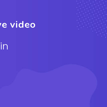
ve video
in