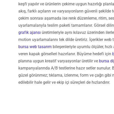
keşfi yapılır ve ürünlerin çekime uygun hazırlığı plan
akış, farklı açıların ve varyasyonların güvenli şekilde
çekim sonrası aşamada ise renk düzenleme, ritim, ses
uyarlamalarıyla teslim paketi tamamlanır. Görsel dilin
grafik ajansı
üretimleriyle aynı kılavuz üzerinden ilerl
motion uyarlamalarını tek dilde üretiriz. İçerikler web
bursa web tasarım
bileşenleriyle uyumlu ölçüler, hızl
veren kapak görselleri hazırlanır. Büyüme hedefi için
planına uygun kreatif varyasyonlar üretilir ve
bursa di
kampanyalarında A/B testlerine hazır setler sunulur. B
güzel görünmez; tıklama, izlenme, form ve çağrı gibi m
edilebilir hale gelir ve ekip içi süreçleri de hızlandırır.