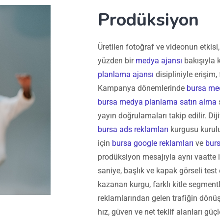
Prodüksiyon
Üretilen fotoğraf ve videonun etkisi
yüzden bir
medya ajansı
bakışıyla k
planlama ajansı
disipliniyle erişim,
Kampanya dönemlerinde
bursa me
bursa medya planlama satın alma
s
yayın doğrulamaları takip edilir. Di
bursa ads reklamları
kurgusu kurul
için
bursa google reklamları
ve
bur
prodüksiyon mesajıyla aynı vaatte ile
saniye, başlık ve kapak görseli test
kazanan kurgu, farklı kitle segment
reklamlarından gelen trafiğin dönü
hız, güven ve net teklif alanları güçl