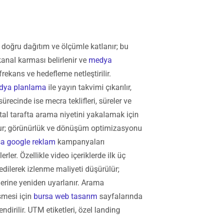
, doğru dağıtım ve ölçümle katlanır; bu
anal karması belirlenir ve
medya
 frekans ve hedefleme netleştirilir.
dya planlama
ile yayın takvimi çıkarılır,
ürecinde ise mecra teklifleri, süreler ve
jital tarafta arama niyetini yakalamak için
ur; görünürlük ve dönüşüm optimizasyonu
sa google reklam
kampanyaları
rler. Özellikle video içeriklerde ilk üç
 edilerek izlenme maliyeti düşürülür;
lerine yeniden uyarlanır. Arama
şmesi için
bursa web tasarım
sayfalarında
endirilir. UTM etiketleri, özel landing