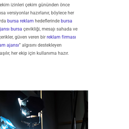
e çekim izinleri çekim gününden önce
kısa versiyonlar hazırlanır, böylece her
arda
bursa reklam
hedeflerinde
bursa
jansı bursa
çevikliği, mesajı sahada ve
çerikler, güven veren bir
reklam firması
lam ajansı
” algısını destekleyen
şılır, her ekip için kullanıma hazır.