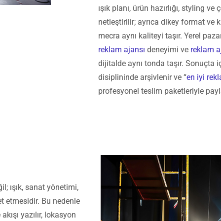
ışık planı, ürün hazırlığı, styling v
netleştirilir; ayrıca dikey format ve 
mecra aynı kaliteyi taşır. Yerel paz
reklam ajansı
deneyimi ve
reklam a
dijitalde aynı tonda taşır. Sonuçta i
disiplininde arşivlenir ve “
en iyi rek
profesyonel teslim paketleriyle payla
l; ışık, sanat yönetimi,
et etmesidir. Bu nedenle
kışı yazılır, lokasyon