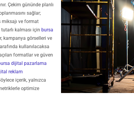
lanır. Çekim gününde planlı
 toplanmasını sağlar;
 miksajı ve format
 tutarlı kalması için
bursa
er, kampanya görselleri ve
 tarafında kullanılacaksa
ı açılan formatlar ve güven
bursa dijital pazarlama
jital reklam
öylece içerik, yalnızca
etriklerle optimize