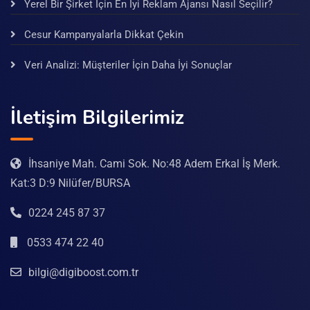
Yerel Bir Şirket İçin En İyi Reklam Ajansı Nasıl Seçilir?
Cesur Kampanyalarla Dikkat Çekin
Veri Analizi: Müşteriler İçin Daha İyi Sonuçlar
İletişim Bilgilerimiz
İhsaniye Mah. Cami Sok. No:48 Adem Erkal İş Merk.
Kat:3 D:9 Nilüfer/BURSA
0224 245 87 37
0533 474 22 40
bilgi@digiboost.com.tr