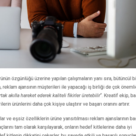
rünün özgünlüğü üzerine yapılan çalışmaların yanı sıra, bütüncül bi
a, reklam ajansının müşterileri ile yapacağı iş birliği de çok önemlid
tak akılla hareket ederek kaliteli fikirler üretebilir
“. Kreatif ekip, ba
rin ürünlerini daha çok kişiye ulaştırır ve başarı oranını artırır.
lar ve eşsiz özelliklerin ürüne yansıtılması reklam ajanslarının baş
çlarını tam olarak karşılayarak, onların hedef kitlelerine daha iyi
ef kitlenin dikkatini çekerler, bu sayede etkili ve başarılı sonuçla