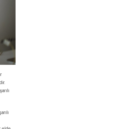
r
ir.
şarılı
arılı
r elde