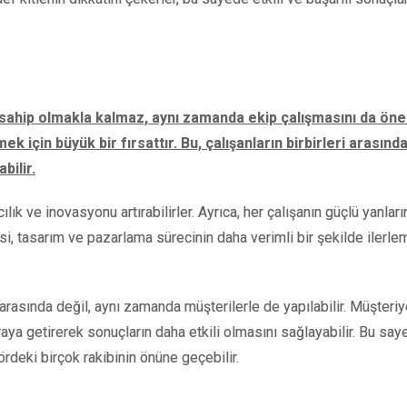
re sahip olmakla kalmaz, aynı zamanda ekip çalışmasını da ön
mek için büyük bir fırsattır. Bu, çalışanların birbirleri arasınd
abilir.
lık ve inovasyonu artırabilirler. Ayrıca, her çalışanın güçlü yanları
si, tasarım ve pazarlama sürecinin daha verimli bir şekilde ilerle
arasında değil, aynı zamanda müşterilerle de yapılabilir. Müşteri
araya getirerek sonuçların daha etkili olmasını sağlayabilir. Bu say
ördeki birçok rakibinin önüne geçebilir.