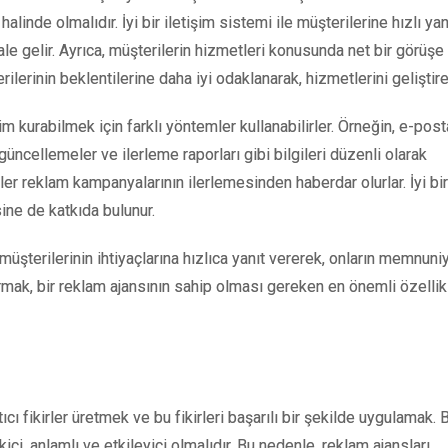
 halinde olmalıdır. İyi bir iletişim sistemi ile müşterilerine hızlı yan
ale gelir. Ayrıca, müşterilerin hizmetleri konusunda net bir görüşe
erinin beklentilerine daha iyi odaklanarak, hizmetlerini geliştireb
şim kurabilmek için farklı yöntemler kullanabilirler. Örneğin, e-post
üncellemeler ve ilerleme raporları gibi bilgileri düzenli olarak
ler reklam kampanyalarının ilerlemesinden haberdar olurlar. İyi bir
sine de katkıda bulunur.
 müşterilerinin ihtiyaçlarına hızlıca yanıt vererek, onların memnuniy
turmak, bir reklam ajansının sahip olması gereken en önemli özelli
cı fikirler üretmek ve bu fikirleri başarılı bir şekilde uygulamak. B
ici, anlamlı ve etkileyici olmalıdır. Bu nedenle, reklam ajansları