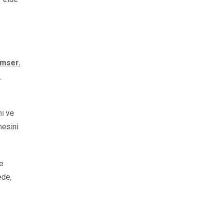
emser.
a
nı ve
mesini
ye
ede,