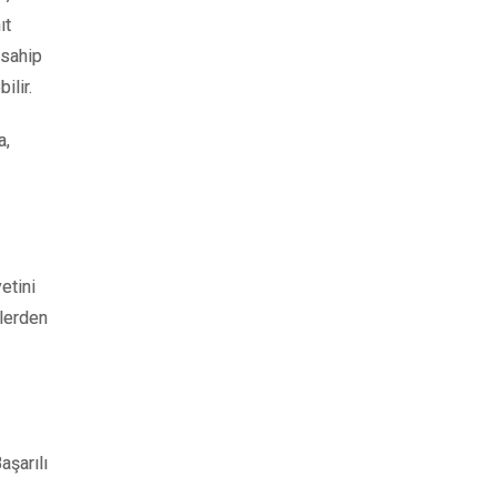
ıt
 sahip
ilir.
a,
etini
klerden
aşarılı