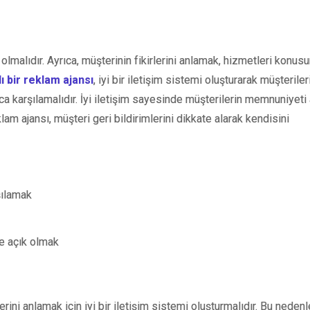
e olmalıdır. Ayrıca, müşterinin fikirlerini anlamak, hizmetleri konus
lı bir reklam ajansı
, iyi bir iletişim sistemi oluşturarak müşterileri
lıca karşılamalıdır. İyi iletişim sayesinde müşterilerin memnuniyeti 
eklam ajansı, müşteri geri bildirimlerini dikkate alarak kendisini
şılamak
e açık olmak
ilerini anlamak için iyi bir iletişim sistemi oluşturmalıdır. Bu nedenl